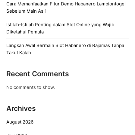
Cara Memanfaatkan Fitur Demo Habanero Lampiontogel
Sebelum Main Asli
Istilah-Istilah Penting dalam Slot Online yang Wajib
Diketahui Pemula
Langkah Awal Bermain Slot Habanero di Rajamas Tanpa
Takut Kalah
Recent Comments
No comments to show.
Archives
August 2026