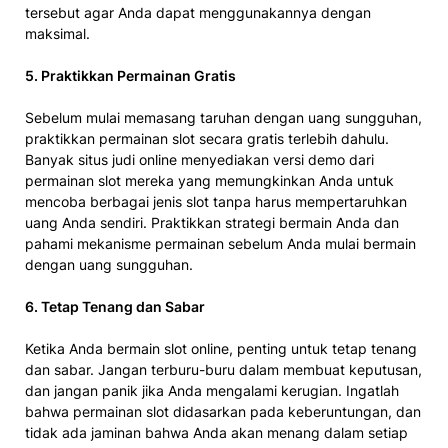
tersebut agar Anda dapat menggunakannya dengan
maksimal.
5. Praktikkan Permainan Gratis
Sebelum mulai memasang taruhan dengan uang sungguhan,
praktikkan permainan slot secara gratis terlebih dahulu.
Banyak situs judi online menyediakan versi demo dari
permainan slot mereka yang memungkinkan Anda untuk
mencoba berbagai jenis slot tanpa harus mempertaruhkan
uang Anda sendiri. Praktikkan strategi bermain Anda dan
pahami mekanisme permainan sebelum Anda mulai bermain
dengan uang sungguhan.
6. Tetap Tenang dan Sabar
Ketika Anda bermain slot online, penting untuk tetap tenang
dan sabar. Jangan terburu-buru dalam membuat keputusan,
dan jangan panik jika Anda mengalami kerugian. Ingatlah
bahwa permainan slot didasarkan pada keberuntungan, dan
tidak ada jaminan bahwa Anda akan menang dalam setiap