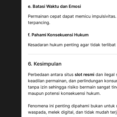
e. Batasi Waktu dan Emosi
Permainan cepat dapat memicu impulsivitas. S
terpancing.
f. Pahami Konsekuensi Hukum
Kesadaran hukum penting agar tidak terlibat 
6. Kesimpulan
Perbedaan antara situs
slot resmi
dan ilegal 
keadilan permainan, dan perlindungan konsume
tanpa izin sehingga risiko bermain sangat tin
maupun potensi konsekuensi hukum.
Fenomena ini penting dipahami bukan untuk 
waspada, melek digital, dan tidak mudah te