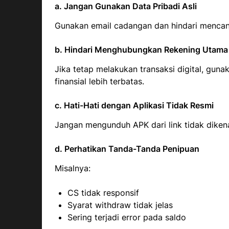
a. Jangan Gunakan Data Pribadi Asli
Gunakan email cadangan dan hindari mencantu
b. Hindari Menghubungkan Rekening Utama
Jika tetap melakukan transaksi digital, guna
finansial lebih terbatas.
c. Hati-Hati dengan Aplikasi Tidak Resmi
Jangan mengunduh APK dari link tidak dike
d. Perhatikan Tanda-Tanda Penipuan
Misalnya:
CS tidak responsif
Syarat withdraw tidak jelas
Sering terjadi error pada saldo