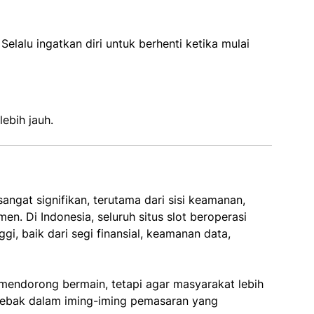
elalu ingatkan diri untuk berhenti ketika mulai
lebih jauh.
sangat signifikan, terutama dari sisi keamanan,
n. Di Indonesia, seluruh situs slot beroperasi
ggi, baik dari segi finansial, keamanan data,
mendorong bermain, tetapi agar masyarakat lebih
rjebak dalam iming-iming pemasaran yang