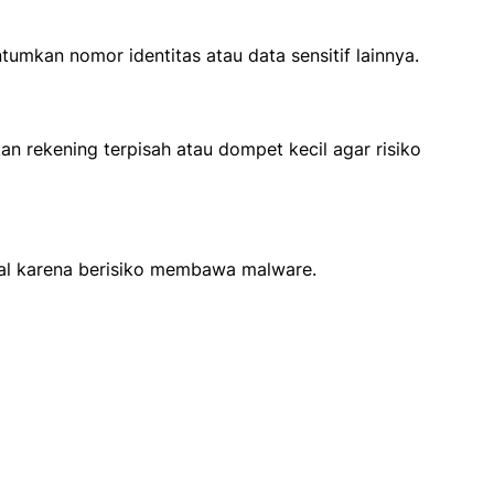
mkan nomor identitas atau data sensitif lainnya.
kan rekening terpisah atau dompet kecil agar risiko
nal karena berisiko membawa malware.