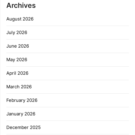
Archives
August 2026
July 2026
June 2026
May 2026
April 2026
March 2026
February 2026
January 2026
December 2025