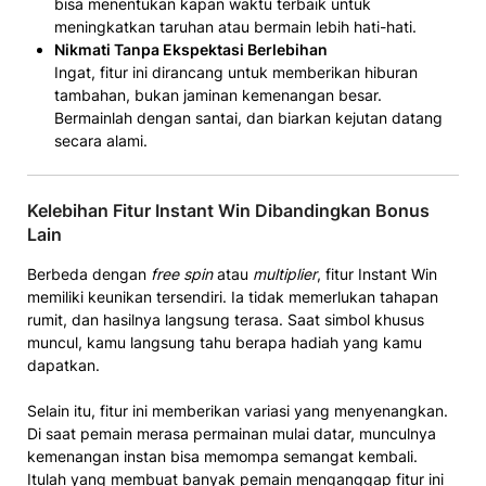
bisa menentukan kapan waktu terbaik untuk
meningkatkan taruhan atau bermain lebih hati-hati.
Nikmati Tanpa Ekspektasi Berlebihan
Ingat, fitur ini dirancang untuk memberikan hiburan
tambahan, bukan jaminan kemenangan besar.
Bermainlah dengan santai, dan biarkan kejutan datang
secara alami.
Kelebihan Fitur Instant Win Dibandingkan Bonus
Lain
Berbeda dengan
free spin
atau
multiplier
, fitur Instant Win
memiliki keunikan tersendiri. Ia tidak memerlukan tahapan
rumit, dan hasilnya langsung terasa. Saat simbol khusus
muncul, kamu langsung tahu berapa hadiah yang kamu
dapatkan.
Selain itu, fitur ini memberikan variasi yang menyenangkan.
Di saat pemain merasa permainan mulai datar, munculnya
kemenangan instan bisa memompa semangat kembali.
Itulah yang membuat banyak pemain menganggap fitur ini