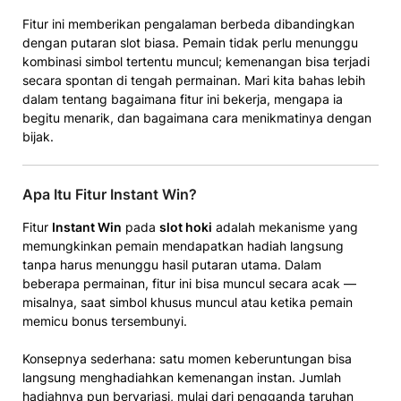
Fitur ini memberikan pengalaman berbeda dibandingkan
dengan putaran slot biasa. Pemain tidak perlu menunggu
kombinasi simbol tertentu muncul; kemenangan bisa terjadi
secara spontan di tengah permainan. Mari kita bahas lebih
dalam tentang bagaimana fitur ini bekerja, mengapa ia
begitu menarik, dan bagaimana cara menikmatinya dengan
bijak.
Apa Itu Fitur Instant Win?
Fitur
Instant Win
pada
slot hoki
adalah mekanisme yang
memungkinkan pemain mendapatkan hadiah langsung
tanpa harus menunggu hasil putaran utama. Dalam
beberapa permainan, fitur ini bisa muncul secara acak —
misalnya, saat simbol khusus muncul atau ketika pemain
memicu bonus tersembunyi.
Konsepnya sederhana: satu momen keberuntungan bisa
langsung menghadiahkan kemenangan instan. Jumlah
hadiahnya pun bervariasi, mulai dari pengganda taruhan