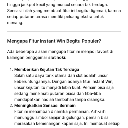
hingga jackpot kecil yang muncul secara tak terduga.
Sensasi inilah yang membuat fitur ini begitu digemari, karena
setiap putaran terasa memiliki peluang ekstra untuk
menang.
Mengapa Fitur Instant Win Begitu Populer?
Ada beberapa alasan mengapa fitur ini menjadi favorit di
kalangan penggemar
slot hoki
:
Memberikan Kejutan Tak Terduga
Salah satu daya tarik utama dari slot adalah unsur
keberuntungannya. Dengan adanya fitur Instant Win,
unsur kejutan itu menjadi lebih kuat. Pemain bisa saja
sedang menikmati putaran biasa dan tiba-tiba
mendapatkan hadiah tambahan tanpa disangka.
Meningkatkan Sensasi Bermain
Fitur ini menambah dinamika permainan. Alih-alih
menunggu simbol sejajar di gulungan, pemain bisa
merasakan kemenangan kapan saja. Ini membuat setiap