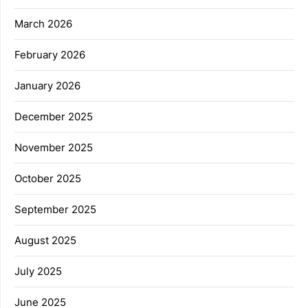
March 2026
February 2026
January 2026
December 2025
November 2025
October 2025
September 2025
August 2025
July 2025
June 2025