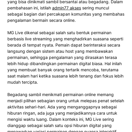
yang bisa dinikmati sambil bersantai atau begadang. Dalam
pembahasan ini, istilah
admin77 akses
sering muncul
sebagai bagian dari percakapan komunitas yang membahas
pengalaman bermain secara online.
MG Live dikenal sebagai salah satu bentuk permainan
berbasis live streaming yang menghadirkan suasana seperti
berada di tempat nyata. Pemain dapat berinteraksi secara
langsung dengan sistem atau host yang membawakan
permainan, sehingga pengalaman yang dirasakan terasa
lebih hidup dibandingkan permainan digital biasa. Hal inilah
yang membuat banyak orang tertarik mencoba, terutama
saat malam hari ketika suasana lebih tenang dan fokus lebih
mudah tercipta.
Begadang sambil menikmati permainan online memang
menjadi pilihan sebagian orang untuk melepas penat setelah
aktivitas sehari-hari. Ada yang menganggapnya sebagai
hiburan ringan, ada juga yang menjadikannya cara untuk
mengisi waktu luang. Dalam konteks ini, MG Live sering
dianggap sebagai salah satu opsi hiburan digital yang
menawarkan variasi permainan dengan nuansa interaktif