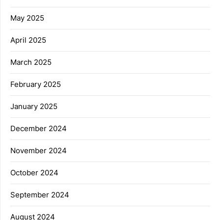
May 2025
April 2025
March 2025
February 2025
January 2025
December 2024
November 2024
October 2024
September 2024
August 2024