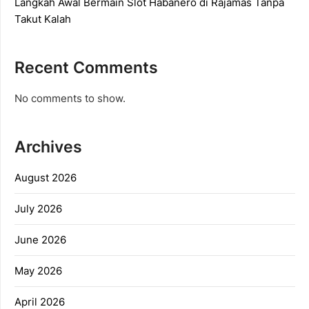
Langkah Awal Bermain Slot Habanero di Rajamas Tanpa
Takut Kalah
Recent Comments
No comments to show.
Archives
August 2026
July 2026
June 2026
May 2026
April 2026