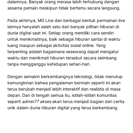
dalamnya. Banyak orang merasa lebih terhubung dengan
sesama pemain meskipun tidak bertemu secara langsung.
Pada akhirnya, MG Live dan berbagai bentuk permainan live
lainnya hanyalah salah satu dari banyak pilihan hiburan di
dunia digital saat ini. Setiap orang memiliki cara sendiri
untuk menikmatinya, baik sebagai hiburan santai di waktu
luang maupun sebagai aktivitas sosial online. Yang
terpenting adalah bagaimana seseorang dapat mengatur
waktu dan menikmati hiburan tersebut secara seimbang
tanpa mengganggu kehidupan sehari-hari.
Dengan semakin berkembangnya teknologi, tidak menutup
kemungkinan bahwa pengalaman bermain seperti ini akan
terus berubah menjadi lebih interaktif dan realistis di masa
depan. Dan di tengah semua itu, istilah-istilah komunitas
seperti
admin77 akses
akan terus menjadi bagian dari cerita
unik dalam dunia hiburan digital yang terus berkembang.