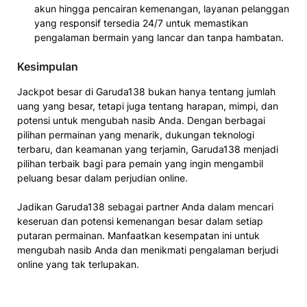
akun hingga pencairan kemenangan, layanan pelanggan
yang responsif tersedia 24/7 untuk memastikan
pengalaman bermain yang lancar dan tanpa hambatan.
Kesimpulan
Jackpot besar di Garuda138 bukan hanya tentang jumlah
uang yang besar, tetapi juga tentang harapan, mimpi, dan
potensi untuk mengubah nasib Anda. Dengan berbagai
pilihan permainan yang menarik, dukungan teknologi
terbaru, dan keamanan yang terjamin, Garuda138 menjadi
pilihan terbaik bagi para pemain yang ingin mengambil
peluang besar dalam perjudian online.
Jadikan Garuda138 sebagai partner Anda dalam mencari
keseruan dan potensi kemenangan besar dalam setiap
putaran permainan. Manfaatkan kesempatan ini untuk
mengubah nasib Anda dan menikmati pengalaman berjudi
online yang tak terlupakan.