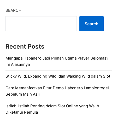
SEARCH
Search
Recent Posts
Mengapa Habanero Jadi Pilihan Utama Player Bejomas?
Ini Alasannya
Sticky Wild, Expanding Wild, dan Walking Wild dalam Slot
Cara Memanfaatkan Fitur Demo Habanero Lampiontogel
Sebelum Main Asli
Istilah-Istilah Penting dalam Slot Online yang Wajib
Diketahui Pemula