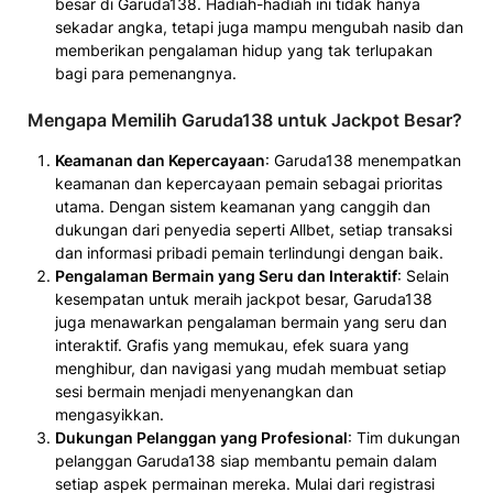
besar di Garuda138. Hadiah-hadiah ini tidak hanya
sekadar angka, tetapi juga mampu mengubah nasib dan
memberikan pengalaman hidup yang tak terlupakan
bagi para pemenangnya.
Mengapa Memilih Garuda138 untuk Jackpot Besar?
Keamanan dan Kepercayaan
: Garuda138 menempatkan
keamanan dan kepercayaan pemain sebagai prioritas
utama. Dengan sistem keamanan yang canggih dan
dukungan dari penyedia seperti Allbet, setiap transaksi
dan informasi pribadi pemain terlindungi dengan baik.
Pengalaman Bermain yang Seru dan Interaktif
: Selain
kesempatan untuk meraih jackpot besar, Garuda138
juga menawarkan pengalaman bermain yang seru dan
interaktif. Grafis yang memukau, efek suara yang
menghibur, dan navigasi yang mudah membuat setiap
sesi bermain menjadi menyenangkan dan
mengasyikkan.
Dukungan Pelanggan yang Profesional
: Tim dukungan
pelanggan Garuda138 siap membantu pemain dalam
setiap aspek permainan mereka. Mulai dari registrasi