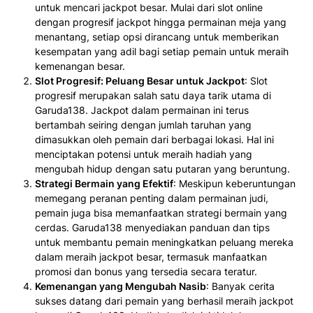
untuk mencari jackpot besar. Mulai dari slot online
dengan progresif jackpot hingga permainan meja yang
menantang, setiap opsi dirancang untuk memberikan
kesempatan yang adil bagi setiap pemain untuk meraih
kemenangan besar.
Slot Progresif: Peluang Besar untuk Jackpot
: Slot
progresif merupakan salah satu daya tarik utama di
Garuda138. Jackpot dalam permainan ini terus
bertambah seiring dengan jumlah taruhan yang
dimasukkan oleh pemain dari berbagai lokasi. Hal ini
menciptakan potensi untuk meraih hadiah yang
mengubah hidup dengan satu putaran yang beruntung.
Strategi Bermain yang Efektif
: Meskipun keberuntungan
memegang peranan penting dalam permainan judi,
pemain juga bisa memanfaatkan strategi bermain yang
cerdas. Garuda138 menyediakan panduan dan tips
untuk membantu pemain meningkatkan peluang mereka
dalam meraih jackpot besar, termasuk manfaatkan
promosi dan bonus yang tersedia secara teratur.
Kemenangan yang Mengubah Nasib
: Banyak cerita
sukses datang dari pemain yang berhasil meraih jackpot