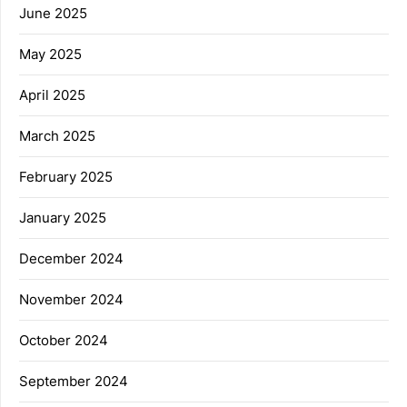
June 2025
May 2025
April 2025
March 2025
February 2025
January 2025
December 2024
November 2024
October 2024
September 2024