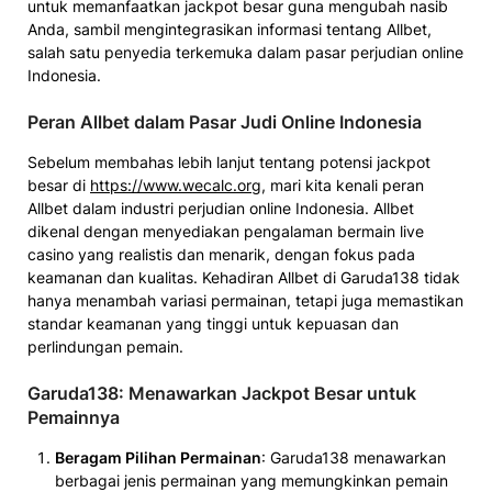
untuk memanfaatkan jackpot besar guna mengubah nasib
Anda, sambil mengintegrasikan informasi tentang Allbet,
salah satu penyedia terkemuka dalam pasar perjudian online
Indonesia.
Peran Allbet dalam Pasar Judi Online Indonesia
Sebelum membahas lebih lanjut tentang potensi jackpot
besar di
https://www.wecalc.org
, mari kita kenali peran
Allbet dalam industri perjudian online Indonesia. Allbet
dikenal dengan menyediakan pengalaman bermain live
casino yang realistis dan menarik, dengan fokus pada
keamanan dan kualitas. Kehadiran Allbet di Garuda138 tidak
hanya menambah variasi permainan, tetapi juga memastikan
standar keamanan yang tinggi untuk kepuasan dan
perlindungan pemain.
Garuda138: Menawarkan Jackpot Besar untuk
Pemainnya
Beragam Pilihan Permainan
: Garuda138 menawarkan
berbagai jenis permainan yang memungkinkan pemain