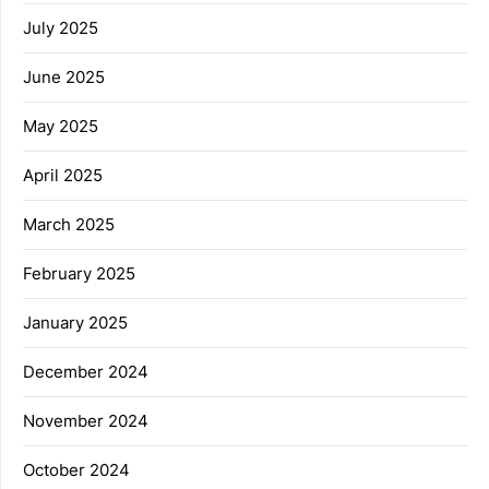
July 2025
June 2025
May 2025
April 2025
March 2025
February 2025
January 2025
December 2024
November 2024
October 2024