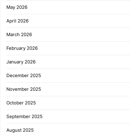
May 2026
April 2026
March 2026
February 2026
January 2026
December 2025
November 2025
October 2025
September 2025
August 2025