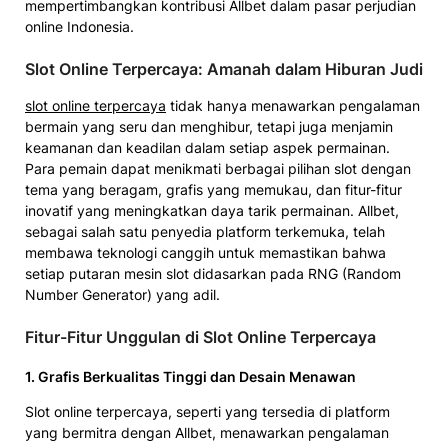
mempertimbangkan kontribusi Allbet dalam pasar perjudian
online Indonesia.
Slot Online Terpercaya: Amanah dalam Hiburan Judi
slot online terpercaya
tidak hanya menawarkan pengalaman
bermain yang seru dan menghibur, tetapi juga menjamin
keamanan dan keadilan dalam setiap aspek permainan.
Para pemain dapat menikmati berbagai pilihan slot dengan
tema yang beragam, grafis yang memukau, dan fitur-fitur
inovatif yang meningkatkan daya tarik permainan. Allbet,
sebagai salah satu penyedia platform terkemuka, telah
membawa teknologi canggih untuk memastikan bahwa
setiap putaran mesin slot didasarkan pada RNG (Random
Number Generator) yang adil.
Fitur-Fitur Unggulan di Slot Online Terpercaya
1. Grafis Berkualitas Tinggi dan Desain Menawan
Slot online terpercaya, seperti yang tersedia di platform
yang bermitra dengan Allbet, menawarkan pengalaman