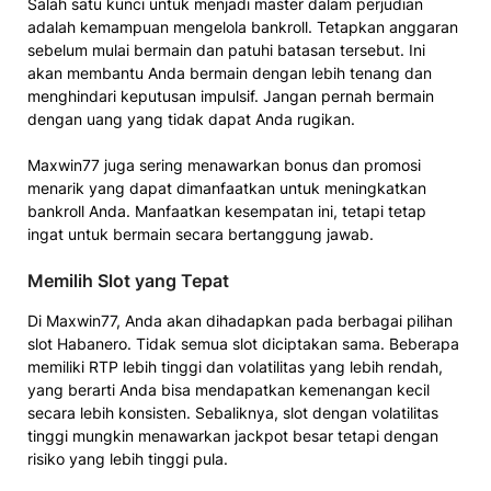
Salah satu kunci untuk menjadi master dalam perjudian
adalah kemampuan mengelola bankroll. Tetapkan anggaran
sebelum mulai bermain dan patuhi batasan tersebut. Ini
akan membantu Anda bermain dengan lebih tenang dan
menghindari keputusan impulsif. Jangan pernah bermain
dengan uang yang tidak dapat Anda rugikan.
Maxwin77 juga sering menawarkan bonus dan promosi
menarik yang dapat dimanfaatkan untuk meningkatkan
bankroll Anda. Manfaatkan kesempatan ini, tetapi tetap
ingat untuk bermain secara bertanggung jawab.
Memilih Slot yang Tepat
Di Maxwin77, Anda akan dihadapkan pada berbagai pilihan
slot Habanero. Tidak semua slot diciptakan sama. Beberapa
memiliki RTP lebih tinggi dan volatilitas yang lebih rendah,
yang berarti Anda bisa mendapatkan kemenangan kecil
secara lebih konsisten. Sebaliknya, slot dengan volatilitas
tinggi mungkin menawarkan jackpot besar tetapi dengan
risiko yang lebih tinggi pula.