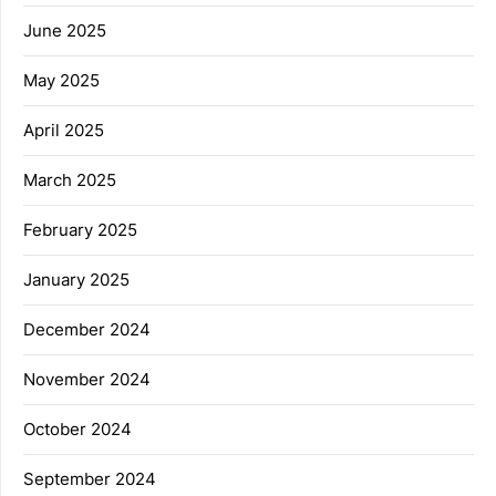
June 2025
May 2025
April 2025
March 2025
February 2025
January 2025
December 2024
November 2024
October 2024
September 2024