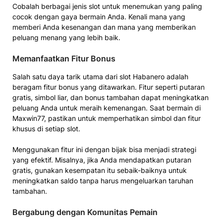
Cobalah berbagai jenis slot untuk menemukan yang paling
cocok dengan gaya bermain Anda. Kenali mana yang
memberi Anda kesenangan dan mana yang memberikan
peluang menang yang lebih baik.
Memanfaatkan Fitur Bonus
Salah satu daya tarik utama dari slot Habanero adalah
beragam fitur bonus yang ditawarkan. Fitur seperti putaran
gratis, simbol liar, dan bonus tambahan dapat meningkatkan
peluang Anda untuk meraih kemenangan. Saat bermain di
Maxwin77, pastikan untuk memperhatikan simbol dan fitur
khusus di setiap slot.
Menggunakan fitur ini dengan bijak bisa menjadi strategi
yang efektif. Misalnya, jika Anda mendapatkan putaran
gratis, gunakan kesempatan itu sebaik-baiknya untuk
meningkatkan saldo tanpa harus mengeluarkan taruhan
tambahan.
Bergabung dengan Komunitas Pemain