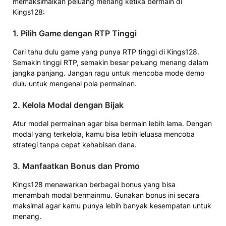
memaksimalkan peluang menang ketika bermain di
Kings128:
1. Pilih Game dengan RTP Tinggi
Cari tahu dulu game yang punya RTP tinggi di Kings128.
Semakin tinggi RTP, semakin besar peluang menang dalam
jangka panjang. Jangan ragu untuk mencoba mode demo
dulu untuk mengenal pola permainan.
2. Kelola Modal dengan Bijak
Atur modal permainan agar bisa bermain lebih lama. Dengan
modal yang terkelola, kamu bisa lebih leluasa mencoba
strategi tanpa cepat kehabisan dana.
3. Manfaatkan Bonus dan Promo
Kings128 menawarkan berbagai bonus yang bisa
menambah modal bermainmu. Gunakan bonus ini secara
maksimal agar kamu punya lebih banyak kesempatan untuk
menang.