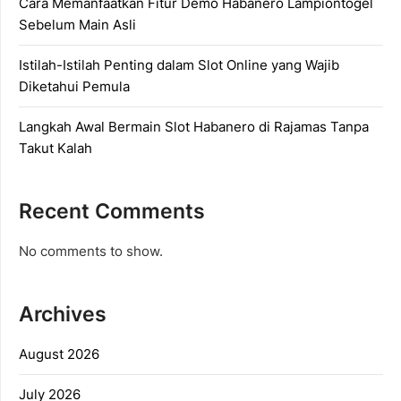
Cara Memanfaatkan Fitur Demo Habanero Lampiontogel
Sebelum Main Asli
Istilah-Istilah Penting dalam Slot Online yang Wajib
Diketahui Pemula
Langkah Awal Bermain Slot Habanero di Rajamas Tanpa
Takut Kalah
Recent Comments
No comments to show.
Archives
August 2026
July 2026