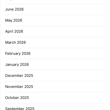
June 2026
May 2026
April 2026
March 2026
February 2026
January 2026
December 2025
November 2025
October 2025
September 2025