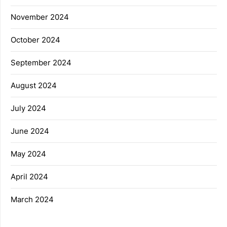
November 2024
October 2024
September 2024
August 2024
July 2024
June 2024
May 2024
April 2024
March 2024