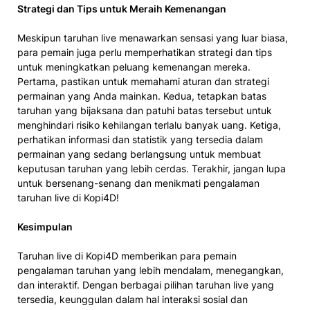
Strategi dan Tips untuk Meraih Kemenangan
Meskipun taruhan live menawarkan sensasi yang luar biasa,
para pemain juga perlu memperhatikan strategi dan tips
untuk meningkatkan peluang kemenangan mereka.
Pertama, pastikan untuk memahami aturan dan strategi
permainan yang Anda mainkan. Kedua, tetapkan batas
taruhan yang bijaksana dan patuhi batas tersebut untuk
menghindari risiko kehilangan terlalu banyak uang. Ketiga,
perhatikan informasi dan statistik yang tersedia dalam
permainan yang sedang berlangsung untuk membuat
keputusan taruhan yang lebih cerdas. Terakhir, jangan lupa
untuk bersenang-senang dan menikmati pengalaman
taruhan live di Kopi4D!
Kesimpulan
Taruhan live di Kopi4D memberikan para pemain
pengalaman taruhan yang lebih mendalam, menegangkan,
dan interaktif. Dengan berbagai pilihan taruhan live yang
tersedia, keunggulan dalam hal interaksi sosial dan