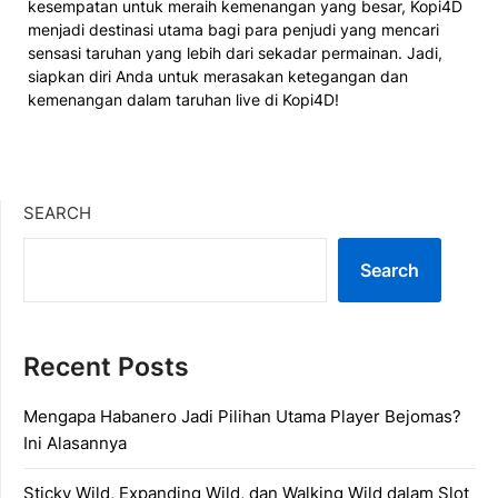
kesempatan untuk meraih kemenangan yang besar, Kopi4D
menjadi destinasi utama bagi para penjudi yang mencari
sensasi taruhan yang lebih dari sekadar permainan. Jadi,
siapkan diri Anda untuk merasakan ketegangan dan
kemenangan dalam taruhan live di Kopi4D!
SEARCH
Search
Recent Posts
Mengapa Habanero Jadi Pilihan Utama Player Bejomas?
Ini Alasannya
Sticky Wild, Expanding Wild, dan Walking Wild dalam Slot