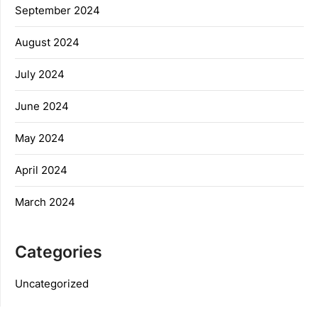
September 2024
August 2024
July 2024
June 2024
May 2024
April 2024
March 2024
Categories
Uncategorized