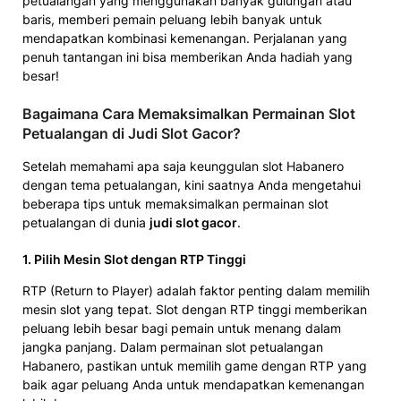
petualangan yang menggunakan banyak gulungan atau
baris, memberi pemain peluang lebih banyak untuk
mendapatkan kombinasi kemenangan. Perjalanan yang
penuh tantangan ini bisa memberikan Anda hadiah yang
besar!
Bagaimana Cara Memaksimalkan Permainan Slot
Petualangan di Judi Slot Gacor?
Setelah memahami apa saja keunggulan slot Habanero
dengan tema petualangan, kini saatnya Anda mengetahui
beberapa tips untuk memaksimalkan permainan slot
petualangan di dunia
judi slot gacor
.
1.
Pilih Mesin Slot dengan RTP Tinggi
RTP (Return to Player) adalah faktor penting dalam memilih
mesin slot yang tepat. Slot dengan RTP tinggi memberikan
peluang lebih besar bagi pemain untuk menang dalam
jangka panjang. Dalam permainan slot petualangan
Habanero, pastikan untuk memilih game dengan RTP yang
baik agar peluang Anda untuk mendapatkan kemenangan