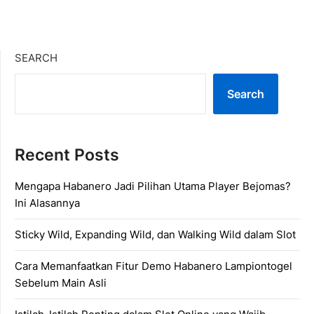
SEARCH
Search
Recent Posts
Mengapa Habanero Jadi Pilihan Utama Player Bejomas?
Ini Alasannya
Sticky Wild, Expanding Wild, dan Walking Wild dalam Slot
Cara Memanfaatkan Fitur Demo Habanero Lampiontogel
Sebelum Main Asli