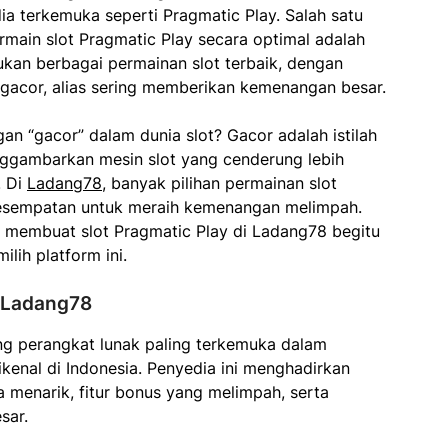
dia terkemuka seperti Pragmatic Play. Salah satu
ain slot Pragmatic Play secara optimal adalah
ukan berbagai permainan slot terbaik, dengan
 gacor, alias sering memberikan kemenangan besar.
n “gacor” dalam dunia slot? Gacor adalah istilah
ggambarkan mesin slot yang cenderung lebih
. Di
Ladang78
, banyak pilihan permainan slot
esempatan untuk meraih kemenangan melimpah.
ng membuat slot Pragmatic Play di Ladang78 begitu
ih platform ini.
i Ladang78
ng perangkat lunak paling terkemuka dalam
dikenal di Indonesia. Penyedia ini menghadirkan
 menarik, fitur bonus yang melimpah, serta
sar.