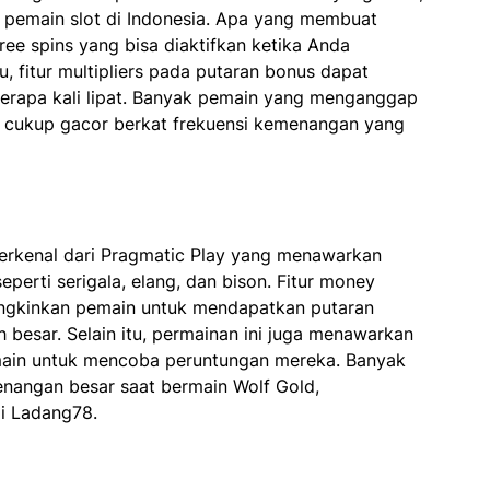
ra pemain slot di Indonesia. Apa yang membuat
ree spins yang bisa diaktifkan ketika Anda
, fitur multipliers pada putaran bonus dapat
rapa kali lipat. Banyak pemain yang menganggap
 cukup gacor berkat frekuensi kemenangan yang
 terkenal dari Pragmatic Play yang menawarkan
eperti serigala, elang, dan bison. Fitur money
ungkinkan pemain untuk mendapatkan putaran
besar. Selain itu, permainan ini juga menawarkan
main untuk mencoba peruntungan mereka. Banyak
nangan besar saat bermain Wolf Gold,
di Ladang78.