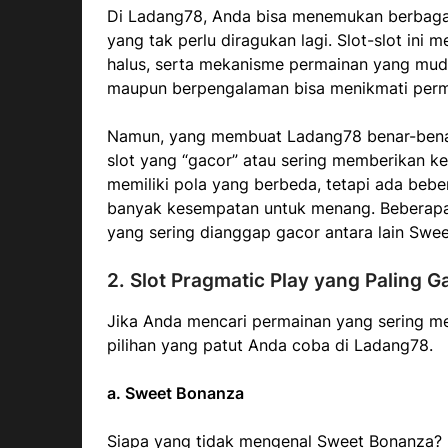
Di Ladang78, Anda bisa menemukan berbagai
yang tak perlu diragukan lagi. Slot-slot in
halus, serta mekanisme permainan yang mud
maupun berpengalaman bisa menikmati perm
Namun, yang membuat Ladang78 benar-bena
slot yang “gacor” atau sering memberikan ke
memiliki pola yang berbeda, tetapi ada bebe
banyak kesempatan untuk menang. Beberapa 
yang sering dianggap gacor antara lain Swe
2. Slot Pragmatic Play yang Paling 
Jika Anda mencari permainan yang sering m
pilihan yang patut Anda coba di Ladang78.
a. Sweet Bonanza
Siapa yang tidak mengenal Sweet Bonanza?