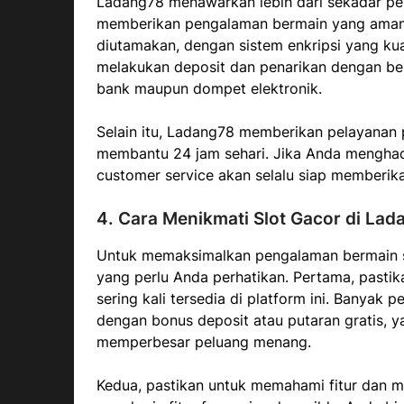
Ladang78 menawarkan lebih dari sekadar perm
memberikan pengalaman bermain yang aman 
diutamakan, dengan sistem enkripsi yang kua
melakukan deposit dan penarikan dengan ber
bank maupun dompet elektronik.
Selain itu, Ladang78 memberikan pelayanan 
membantu 24 jam sehari. Jika Anda mengha
customer service akan selalu siap memberika
4. Cara Menikmati Slot Gacor di La
Untuk memaksimalkan pengalaman bermain sl
yang perlu Anda perhatikan. Pertama, past
sering kali tersedia di platform ini. Banyak
dengan bonus deposit atau putaran gratis,
memperbesar peluang menang.
Kedua, pastikan untuk memahami fitur dan 